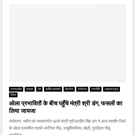
उत्तरप्रदेश
क्राइम
देश
धार्मिक समाचार
बिज़नेस
मनोरंजन
राजनीति
लाइफस्टाइल
विदेश
ओला प्रभावितों के बीच पहुँचे मंत्री श्री डंग, फसलों का
लिया जायजा
पर्यावरण, नवीन एवं नवकरणीय ऊर्जा मंत्री श्री हरदीप सिंह डंग ने आज मंदसौर जिले
के ओला प्रभावित ग्रामों अरनिया गौड़, लखुपिपलिया, खेड़ी, गुराड़िया गौड़,
कराड़िया,...