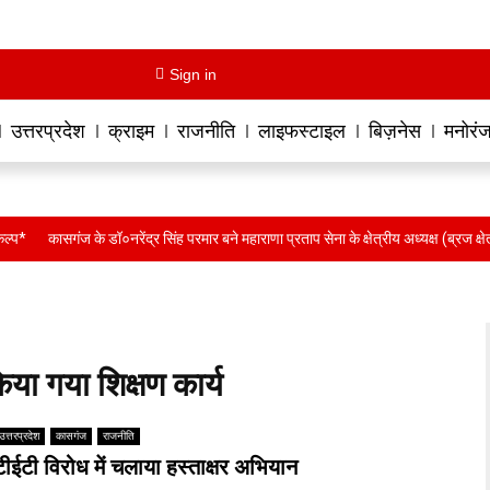
Sign in
उत्तरप्रदेश
क्राइम
राजनीति
लाइफस्टाइल
बिज़नेस
मनोरं
कासगंज के डॉ०नरेंद्र सिंह परमार बने महाराणा प्रताप सेना के क्षेत्रीय अध्यक्ष (ब्रज क्षेत्र)*
या गया शिक्षण कार्य
उत्तरप्रदेश
कासगंज
राजनीति
टीईटी विरोध में चलाया हस्ताक्षर अभियान