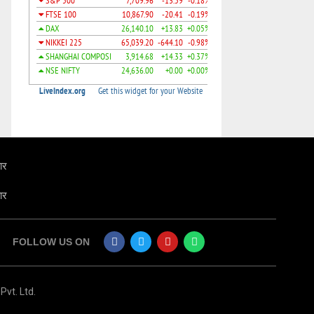
ार
ार
FOLLOW US ON
Pvt. Ltd.