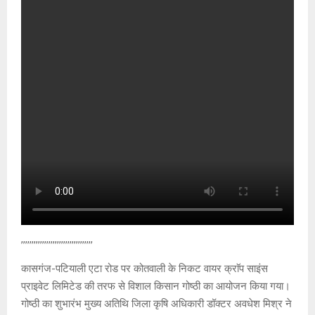
,,,,,,,,,,,,,,,,,,,,,,,,,,,,,,,,,,
कासगंज-पटियाली एटा रोड पर कोतवाली के निकट वायर क्राॅप साइंस
प्राइवेट लिमिटेड की तरफ से विशाल किसान गोष्ठी का आयोजन किया गया।
गोष्ठी का शुभारंभ मुख्य अतिथि जिला कृषि अधिकारी डॉक्टर अवधेश मिश्र ने