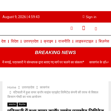
August 9, 2026 |
4:59:44
Sign in
देश
विदेश
उत्तरप्रदेश
क्राइम
राजनीति
लाइफस्टाइल
बिज़नेस
BREAKING NEWS
 ने संस्थापक द्वारा बताए गए मार्ग पर चलने का संकल्प*
कासगंज के डॉ०नरेंद्र सिंह परमार बने मह
Home
उत्तरप्रदेश
कासगंज
पटियाली में हुआ वायर क्राॅप साइंस प्राइवेट लिमिटेड कंपनी की तरफ से विशाल
किसान गोष्ठी का भव्य आयोजन
कासगंज
बिज़नेस