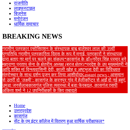
राजनीति
लाइफस्टाइल
बिज़नेस
मनोरंजन
धार्मिक समाचार
BREAKING NEWS
ग्रामीण पत्रकार एसोसिएशन के संस्थापक बाबू बालेश्वर लाल की 39वीं
पुण्यतिथि ग्रामीण पत्रकारिता दिवस के रूप में मनाई, पत्रकारों ने संस्थापक
द्वारा बताए गए मार्ग पर चलने का संकल्प*
कासगंज के डॉ०नरेंद्र सिंह परमार बने
महाराणा प्रताप सेना के क्षेत्रीय अध्यक्ष (ब्रज क्षेत्र)*
प्रदेश के उप मुख्यमंत्री ने
आदि शक्ति मां विन्ध्यवासिनी देवी, काली खोह व अष्टभुजा देवी का विविधवत
मंत्रोच्चार के साथ दर्शन पूजन कर लिया आशीर्वाद
Kasganj news : आसमान
से उतरीं दो ‘लक्ष्मी’: कासगंज के करनपुर गांव में हेलीकॉप्टर से आईं दो नई बहुएं,
उमड़ा जनसैलाब
कासगंज पुलिस व्यवस्था में बड़ा फेरबदल, कासगंज एसपी
अंकिता शर्मा ने 12 उपनिरीक्षकों के किए तबादले
Home
उत्तरप्रदेश
कासगंज
सेंट के एम इंटर कॉलेज में वितरण हुआ वार्षिक परीक्षाफल*